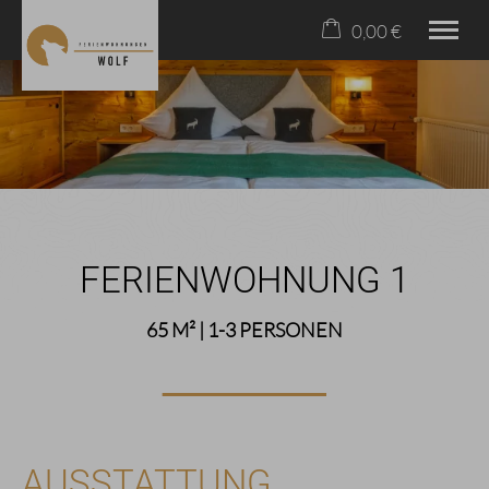
0,00 €
×
23. bis 30. August
Warenkorb ist leer
2 Erwachsene
HOME
ÜBER UNS
WOHNEN
FERIENWOHNUNG 1
FREIZEIT
KONTAKT & ANFAHRT
65 M² | 1-3 PERSONEN
08326/384070
AUSSTATTUNG