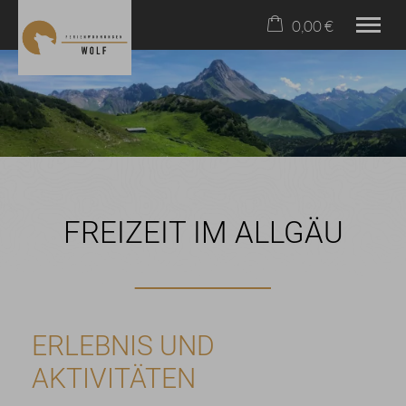
0,00 €
×
20. bis 27. August
Warenkorb ist leer
2 Erwachsene
HOME
ÜBER UNS
WOHNEN
FREIZEIT IM ALLGÄU
FREIZEIT
KONTAKT & ANFAHRT
08326/384070
ERLEBNIS UND
AKTIVITÄTEN